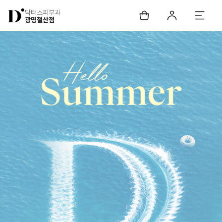
닥터스피부과
광명철산점