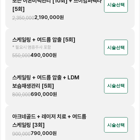
또는 이온미백관리 [10회] + 브이빔퍼펙타
시술선택
[5회]
2,190,000
원
2,350,000
스케일링 + 여드름 압출 [5회]
* 필요시 염증주사 포함
시술선택
490,000
원
550,000
스케일링 + 여드름 압출 + LDM
보습재생관리 [5회]
시술선택
690,000
원
800,000
아크네골드 + 레이저 치료 + 여드름
스케일링 [3회]
시술선택
790,000
원
900,000