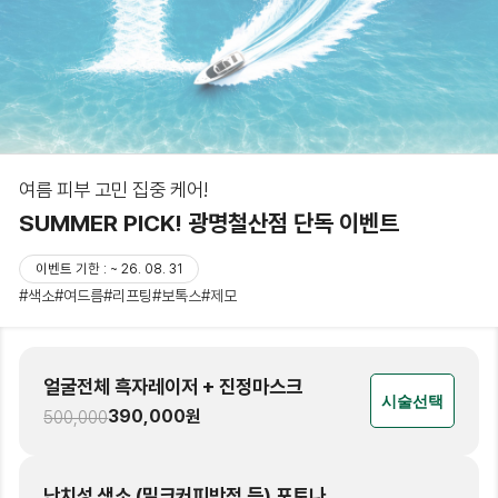
여름 피부 고민 집중 케어!
SUMMER PICK! 광명철산점 단독 이벤트
이벤트 기한 : ~ 26. 08. 31
#색소
#여드름
#리프팅
#보톡스
#제모
얼굴전체 흑자레이저 + 진정마스크
시술선택
390,000
원
500,000
난치성 색소 (밀크커피반점 등) 포토나