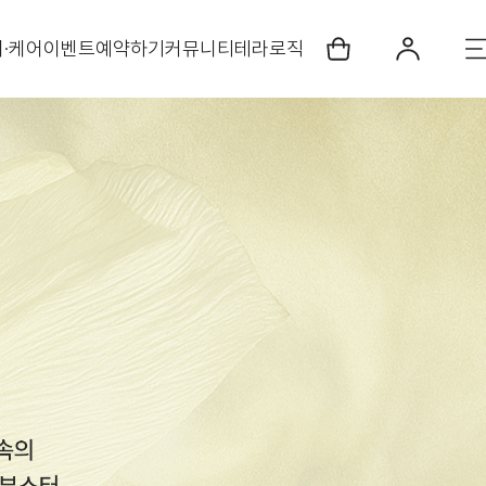
·케어
이벤트
예약하기
커뮤니티
테라로직