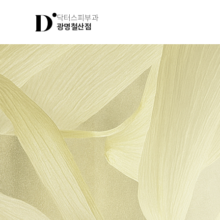
닥터스피부과
광명철산점