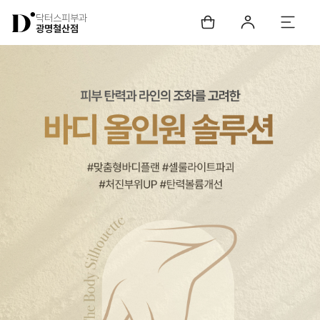
닥터스피부과
광명철산점