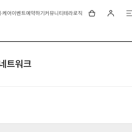
·케어
이벤트
예약하기
커뮤니티
테라로직
스 네트워크